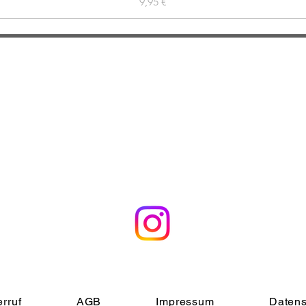
Preis
9,95 €
DROPZONE INSTAGRAM
rruf
AGB
Impressum
Datens