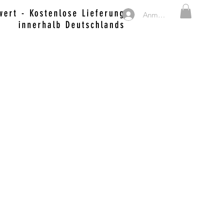
ert - Kostenlose Lieferung
Anmelden
innerhalb Deutschlands
MERCH, SWEETS & DRINKS