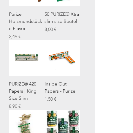
Purize
50 PURIZE® Xtra
Holzmundstück
slim size Beutel
e Flavor
Preis
8,00 €
Preis
2,49 €
PURIZE® 420
Inside Out
Papers | King
Papers - Purize
Size Slim
Preis
1,50 €
Preis
8,90 €