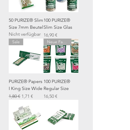
50 PURIZE® Slim
100 PURIZE®
Size 7mm Beutel
Slim Size Glas
Nicht verfügbar
Preis
16,90 €
Sale
Neue Farben
PURIZE® Papers
100 PURIZE®
I King Size Wide
Regular Size
Standardpreis
Sale-Preis
Preis
1,80 €
1,71 €
16,50 €