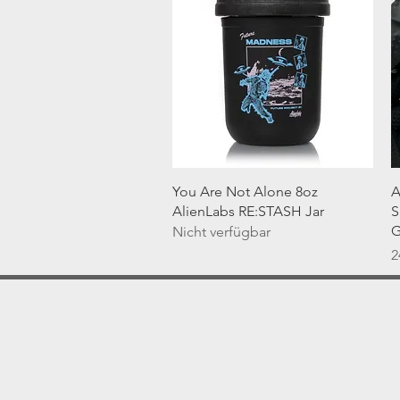
Schnellansicht
You Are Not Alone 8oz
A
AlienLabs RE:STASH Jar
S
G
Nicht verfügbar
P
2