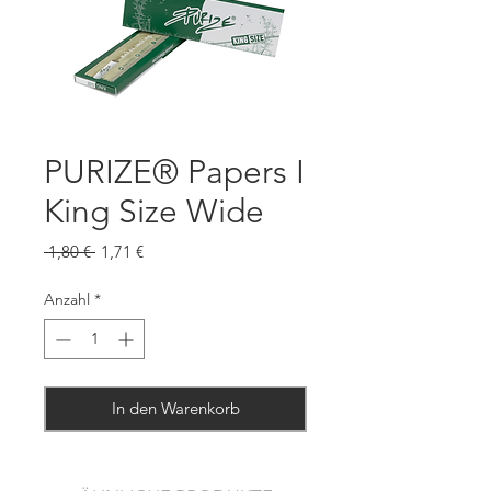
PURIZE® Papers I
King Size Wide
Standardpreis
Sale-
 1,80 € 
1,71 €
Preis
Anzahl
*
In den Warenkorb