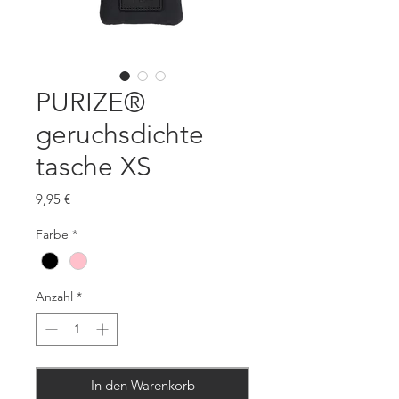
PURIZE®
geruchsdichte
tasche XS
Preis
9,95 €
Farbe
*
Anzahl
*
In den Warenkorb