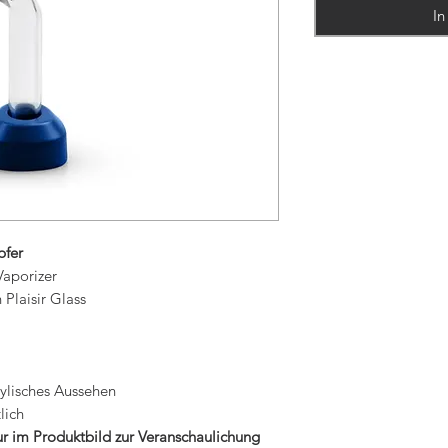
In
pfer
Vaporizer
 Plaisir Glass
tylisches Aussehen
lich
r im Produktbild zur Veranschaulichung