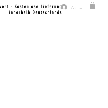
ert - Kostenlose Lieferung
Anmelden
innerhalb Deutschlands
MERCH, SWEETS & DRINKS