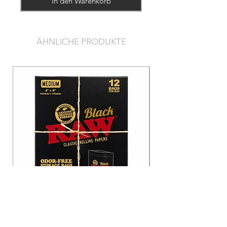
In den Warenkorb
ÄHNLICHE PRODUKTE
Raw Black Odor-Free Bags