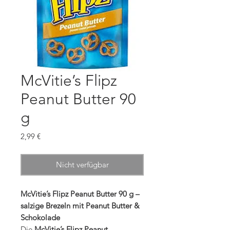
McVitie’s Flipz
Peanut Butter 90
g
Preis
2,99 €
Nicht verfügbar
McVitie’s Flipz Peanut Butter 90 g –
salzige Brezeln mit Peanut Butter &
Schokolade
Die
McVitie’s Flipz Peanut