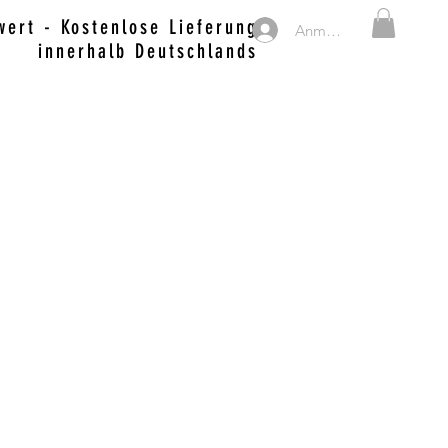
ert - Kostenlose Lieferung
Anmelden
innerhalb Deutschlands
MERCH, SWEETS & DRINKS