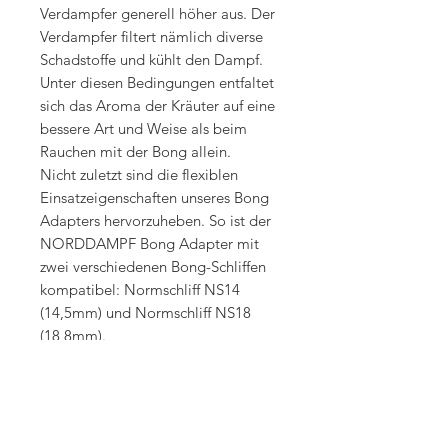
Verdampfer generell höher aus. Der
Verdampfer filtert nämlich diverse
Schadstoffe und kühlt den Dampf.
Unter diesen Bedingungen entfaltet
sich das Aroma der Kräuter auf eine
bessere Art und Weise als beim
Rauchen mit der Bong allein.
Nicht zuletzt sind die flexiblen
Einsatzeigenschaften unseres Bong
Adapters hervorzuheben. So ist der
NORDDAMPF Bong Adapter mit
zwei verschiedenen Bong-Schliffen
kompatibel: Normschliff NS14
(14,5mm) und Normschliff NS18
(18,8mm).
Außerdem ist es möglich, den Bong
Adapter nicht nur mit dem RELICT
Vaporizer zu nutzen, sondern ebenso