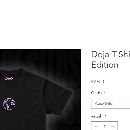
Doja T-Shi
Edition
Preis
49,95 €
Größe
*
Auswählen
Anzahl
*