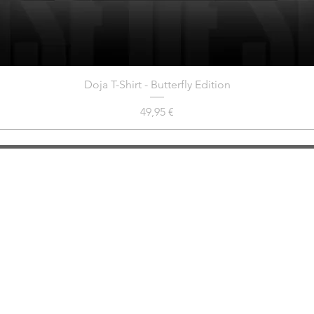
Doja T-Shirt - Butterfly Edition
Preis
49,95 €
DROPZONE INSTAGRAM