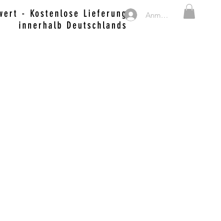
ert - Kostenlose Lieferung
Anmelden
innerhalb Deutschlands
MERCH, SWEETS & DRINKS