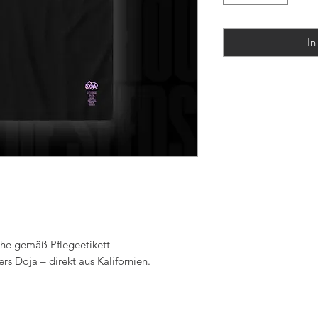
In
he gemäß Pflegeetikett
s Doja – direkt aus Kalifornien.