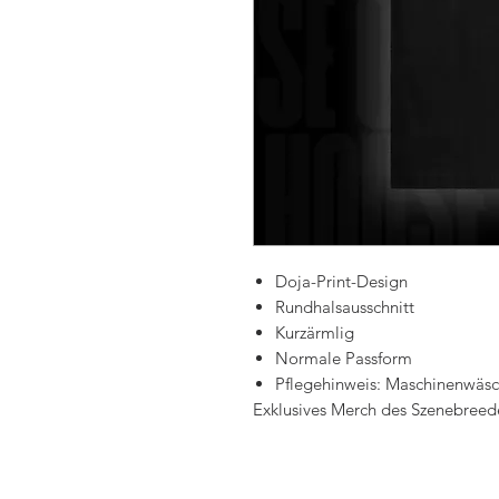
Doja-Print-Design
Rundhalsausschnitt
Kurzärmlig
Normale Passform
Pflegehinweis: Maschinenwäsc
Exklusives Merch des Szenebreeder